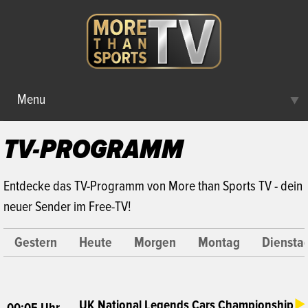
Menu
▼
TV-PROGRAMM
TV-PROGRAMM
EMPFANG
Entdecke das TV-Programm von More than Sports TV - dein
neuer Sender im Free-TV!
Gestern
Heute
Morgen
Montag
Diensta
UK National Legends Cars Championship